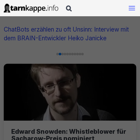

ChatBots erzählen zu oft Unsinn: Interview mit
dem BRAIN-Entwickler Heiko Janicke
Edward Snowden: Whistleblower für
Sacharow-Preis nominiert