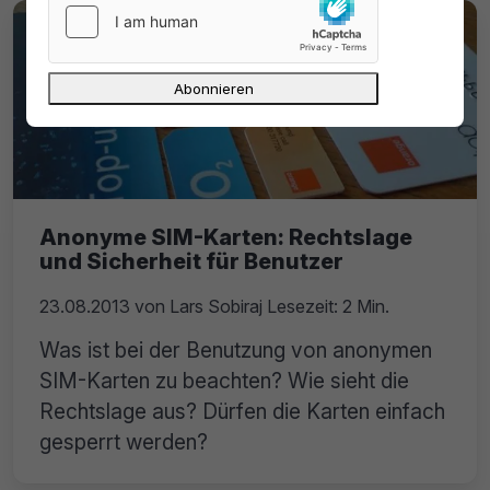
Anonyme SIM-Karten: Rechtslage
und Sicherheit für Benutzer
23.08.2013
von
Lars Sobiraj
Lesezeit: 2 Min.
Was ist bei der Benutzung von anonymen
SIM-Karten zu beachten? Wie sieht die
Rechtslage aus? Dürfen die Karten einfach
gesperrt werden?