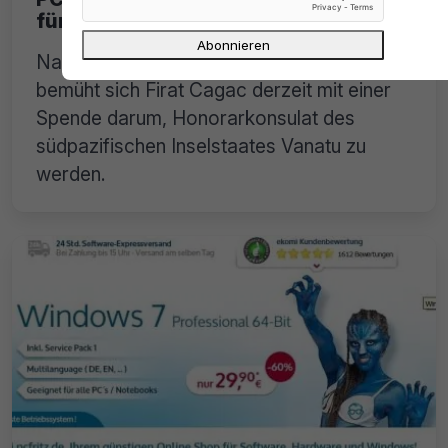
für Firat Cagac?
Nach Angaben der Vanatu Daily Post
bemüht sich Firat Cagac derzeit mit einer
Spende darum, Honorarkonsulat des
südpazifischen Inselstaates Vanatu zu
werden.