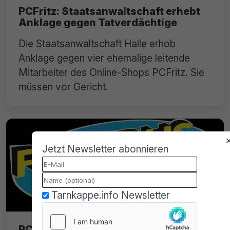
PCFritz: Staatsanwaltschaft erhebt
Anklage gegen Tatverdächtige
Die Staatsanwaltschaft Halle erhob
Anklage gegen vier ehemalige leitende
Mitarbeiter des Online-Shops PCFritz. Sie
müssen vor Gericht.
Jetzt Newsletter abonnieren
Tarnkappe.info Newsletter
PC Fritz: Diplomatische Immunität