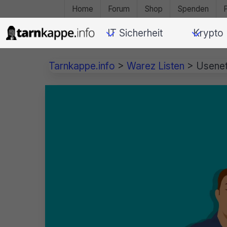
Home
Forum
Shop
Spenden
IT Sicherheit
Krypto
Tarnkappe.info
>
Warez Listen
>
Usene