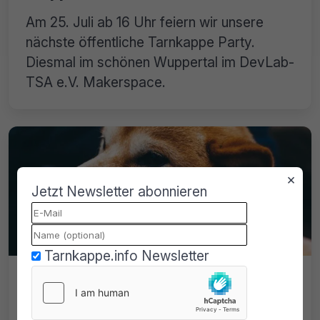
Am 25. Juli ab 16 Uhr feiern wir unsere
nächste öffentliche Tarnkappe Party.
Diesmal im schönen Wuppertal im DevLab-
TSA e.V. Makerspace.
×
Jetzt Newsletter abonnieren
Tarnkappe.info Newsletter
tarnkappe shop mit vielen neuen
Produkten!