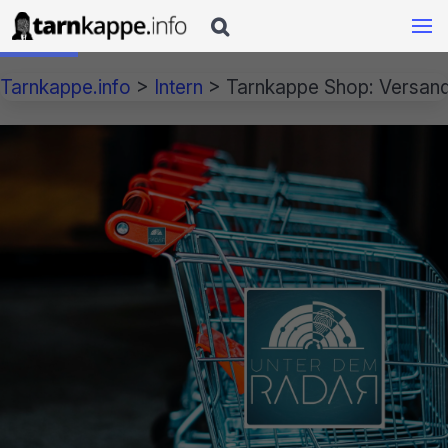

Tarnkappe.info
>
Intern
>
Tarnkappe Shop: Versand 