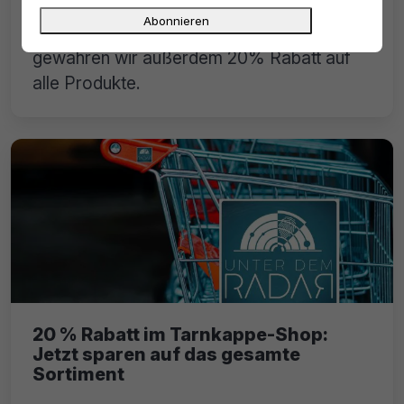
Wir haben unser Sortiment stark erweitert,
willkommen beim tarnkappe shop! Aktuell
gewähren wir außerdem 20% Rabatt auf
alle Produkte.
20 % Rabatt im Tarnkappe-Shop:
Jetzt sparen auf das gesamte
Sortiment