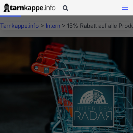

Tarnkappe.info
>
Intern
>
15% Rabatt auf alle Prod