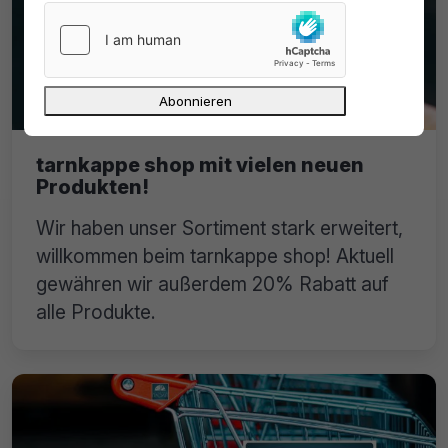
tarnkappe shop mit vielen neuen
Produkten!
Wir haben unser Sortiment stark erweitert,
willkommen beim tarnkappe shop! Aktuell
gewähren wir außerdem 20% Rabatt auf
alle Produkte.