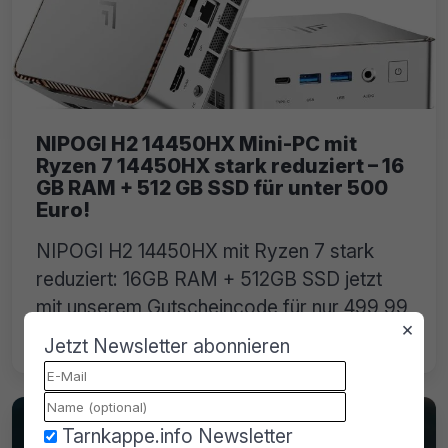
NIPOGI H2 14450HX Mini-PC mit
Ryzen 7 14450HX stark reduziert – 16
GB RAM + 512 GB SSD für unter 500
Euro!
NIPOGI H2 14450HX mit Ryzen 7 stark
reduziert: 16GB RAM + 512GB SSD jetzt
mit unserem Gutscheincode für nur 499,99
×
€ statt 799,99 € sichern!
Jetzt Newsletter abonnieren
Tarnkappe.info Newsletter