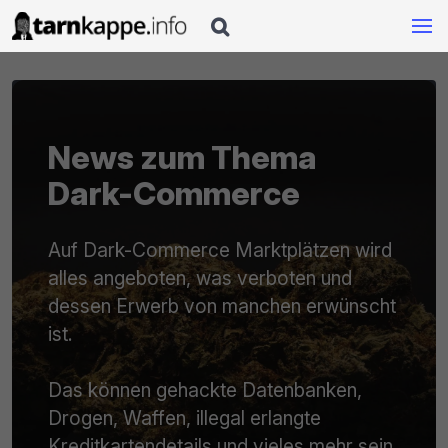

News zum Thema
Dark-Commerce
Auf Dark-Commerce Marktplätzen wird
alles angeboten, was verboten und
dessen Erwerb von manchen erwünscht
ist.
Das können gehackte Datenbanken,
Drogen, Waffen, illegal erlangte
Kreditkartendetails und vieles mehr sein.