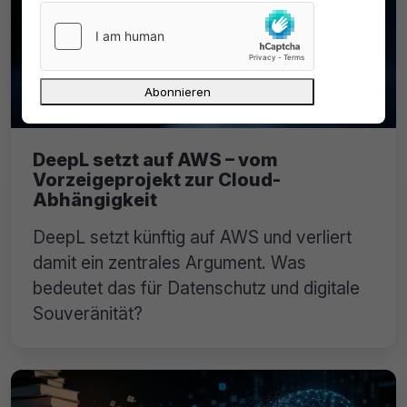
DeepL setzt auf AWS – vom
Vorzeigeprojekt zur Cloud-
Abhängigkeit
DeepL setzt künftig auf AWS und verliert
damit ein zentrales Argument. Was
bedeutet das für Datenschutz und digitale
Souveränität?