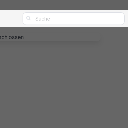

schlossen