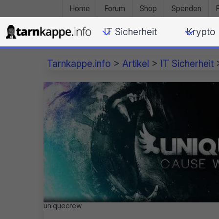
Home
Forum
Shop
Spenden
IT Sicherheit
Krypto
Tarnkappe.info
>
Artikel
>
IT Sicherheit
uniquecrew