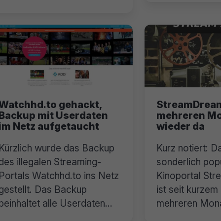
etabliert.
Watchhd.to gehackt,
StreamDrea
Backup mit Userdaten
mehreren M
im Netz aufgetaucht
wieder da
Kürzlich wurde das Backup
Kurz notiert: D
des illegalen Streaming-
sonderlich pop
Portals Watchhd.to ins Netz
Kinoportal St
gestellt. Das Backup
ist seit kurzem
beinhaltet alle Userdaten
mehreren Mon
plus Passwort.
Downtime wied