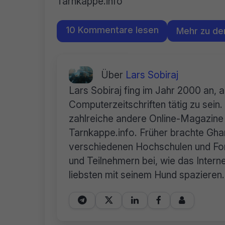
Tarnkappe.info
10 Kommentare lesen
Mehr zu d
Über
Lars Sobiraj
Lars Sobiraj fing im Jahr 2000 an, 
Computerzeitschriften tätig zu sei
zahlreiche andere Online-Magazine 
Tarnkappe.info. Früher brachte Ghan
verschiedenen Hochschulen und For
und Teilnehmern bei, wie das Internet
liebsten mit seinem Hund spazieren.




