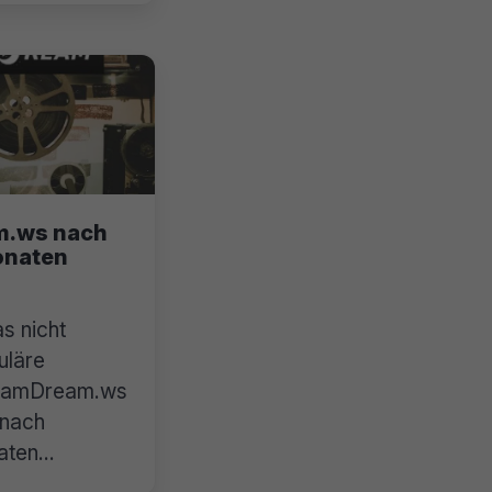
m.ws nach
onaten
as nicht
uläre
reamDream.ws
 nach
aten
er verfügbar.