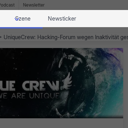
Podcast
Newsletter
Szene
Newsticker
>
UniqueCrew: Hacking-Forum wegen Inaktivität ge