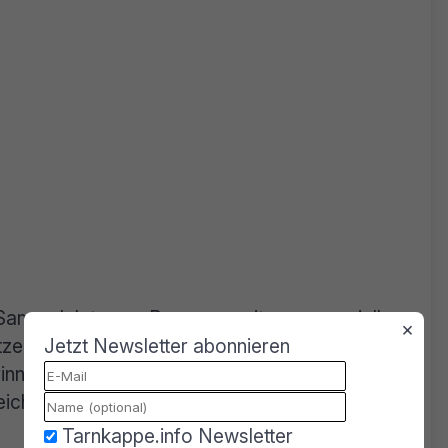
ammelplatz von Personen mit ganz speziellen
×
Jetzt Newsletter abonnieren
ern, die sich aufgrund ihres Alters etc.
rinnern wollen. Man wird sehen, ob dies für
eichen wird, um dauerhaft bestehen zu können.
Tarnkappe.info Newsletter