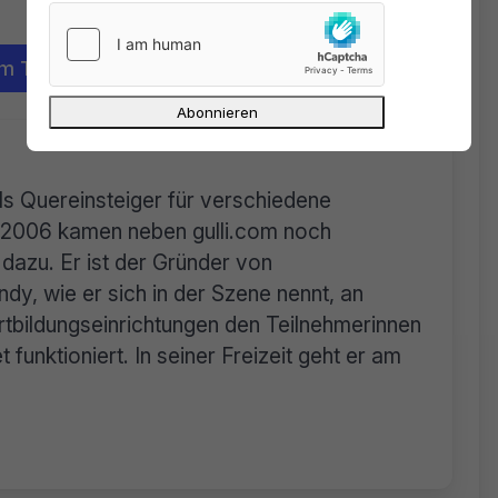
em Thema
als Quereinsteiger für verschiedene
n. 2006 kamen neben gulli.com noch
dazu. Er ist der Gründer von
dy, wie er sich in der Szene nennt, an
tbildungseinrichtungen den Teilnehmerinnen
 funktioniert. In seiner Freizeit geht er am