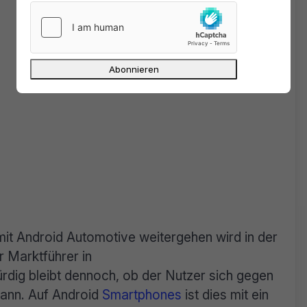
it Android Automotive weitergehen wird in der
r Marktführer in
rdig bleibt dennoch, ob der Nutzer sich gegen
kann. Auf Android
Smartphones
ist dies mit ein