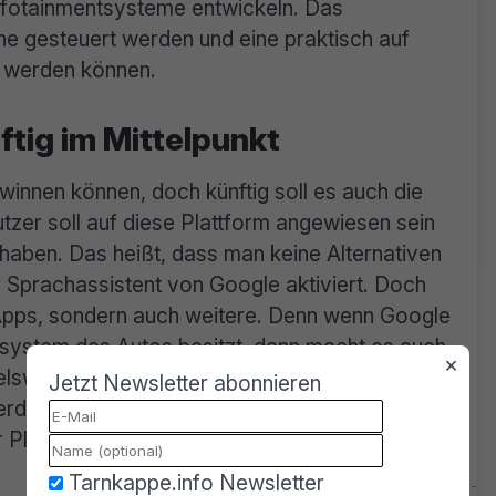
nfotainmentsysteme entwickeln. Das
e gesteuert werden und eine praktisch auf
t werden können.
tig im Mittelpunkt
ewinnen können, doch künftig soll es auch die
utzer soll auf diese Plattform angewiesen sein
 haben. Das heißt, dass man keine Alternativen
r Sprachassistent von Google aktiviert. Doch
n Apps, sondern auch weitere. Denn wenn Google
nsystem des Autos besitzt, dann macht es auch
×
elsweise Spiele implementieren, die Videos
Jetzt Newsletter abonnieren
erden und das, ohne dass Google um die
Plattform sind sie ja schon mittendrin.
Tarnkappe.info Newsletter