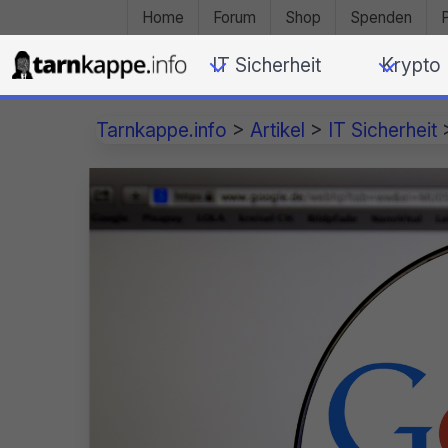
Home
Forum
Shop
Spenden
IT Sicherheit
Krypto
Tarnkappe.info
>
Artikel
>
IT Sicherheit