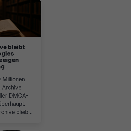
ve bleibt
ogles
zeigen
ng
 Millionen
s Archive
aller DMCA-
überhaupt.
chive bleibt