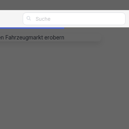

den Fahrzeugmarkt erobern