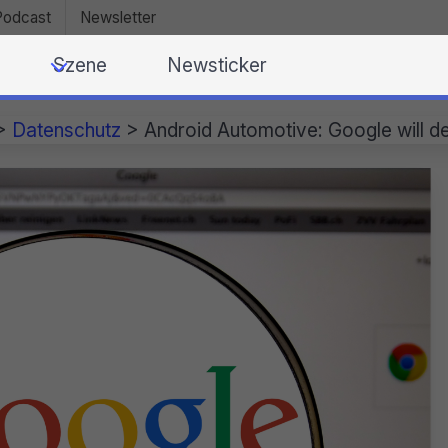
Podcast
Newsletter
Szene
Newsticker
>
Datenschutz
>
Android Automotive: Google will 