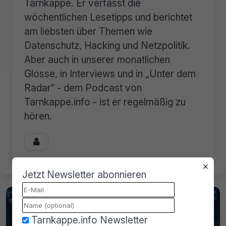
Tarnkappe. Er verfasst die
wöchentlichen Lesetipps und berichtet
am liebsten über Themen wie
Datenschutz, Hacking und Netzpolitik.
Aber auch in unserer monatlichen
Glosse, in Interviews und in „Unter dem
Radar“ - dem Podcast von
Tarnkappe.info - ist er regelmäßig zu
hören.

×
Jetzt Newsletter abonnieren
Tarnkappe.info Newsletter