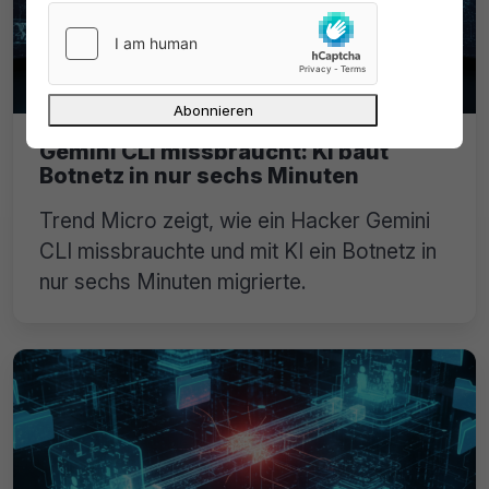
Gemini CLI missbraucht: KI baut
Botnetz in nur sechs Minuten
Trend Micro zeigt, wie ein Hacker Gemini
CLI missbrauchte und mit KI ein Botnetz in
nur sechs Minuten migrierte.