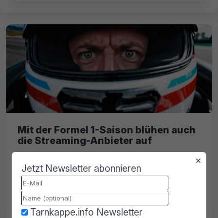
Mit der Formel 1-Saison blühen auch
die Streaming-Anbieter auf
×
Die Formel 1-Saison läuft. Der Große Preis
Jetzt Newsletter abonnieren
von Melbourne fand letzten Sonntag statt.
Damit steigt auch das Interesse an Piraten-
Portalen.
Tarnkappe.info Newsletter