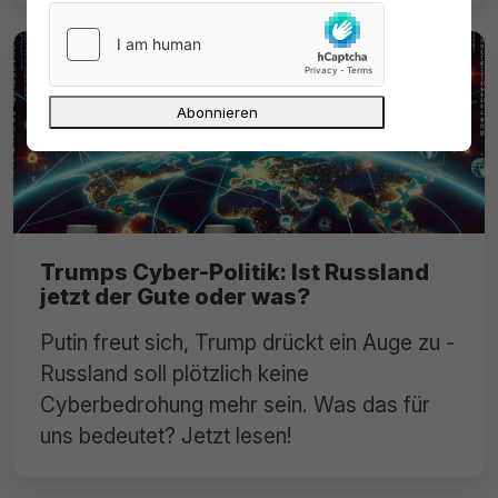
Trumps Cyber-Politik: Ist Russland
jetzt der Gute oder was?
Putin freut sich, Trump drückt ein Auge zu -
Russland soll plötzlich keine
Cyberbedrohung mehr sein. Was das für
uns bedeutet? Jetzt lesen!