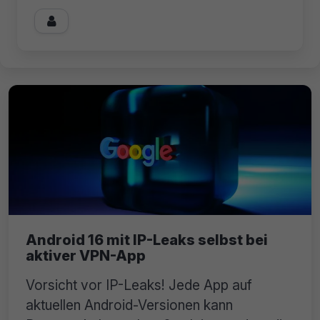

Android 16 mit IP-Leaks selbst bei
aktiver VPN-App
Vorsicht vor IP-Leaks! Jede App auf
aktuellen Android-Versionen kann