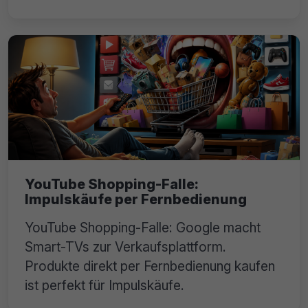
YouTube Shopping-Falle:
Impulskäufe per Fernbedienung
YouTube Shopping-Falle: Google macht
Smart-TVs zur Verkaufsplattform.
Produkte direkt per Fernbedienung kaufen
ist perfekt für Impulskäufe.