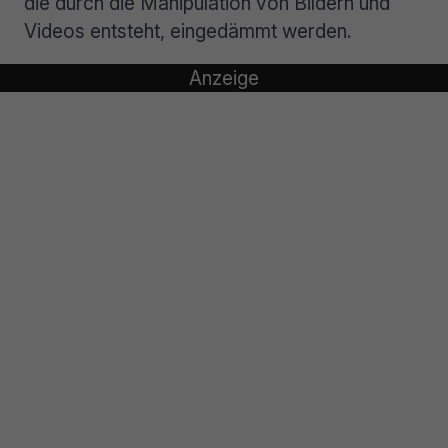
die durch die Manipulation von Bildern und
Videos entsteht, eingedämmt werden.