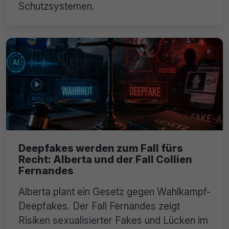
Schutzsystemen.
Deepfakes werden zum Fall fürs
Recht: Alberta und der Fall Collien
Fernandes
Alberta plant ein Gesetz gegen Wahlkampf-
Deepfakes. Der Fall Fernandes zeigt
Risiken sexualisierter Fakes und Lücken im