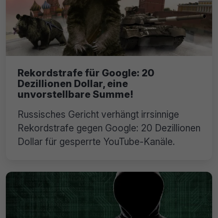
Rekordstrafe für Google: 20
Dezillionen Dollar, eine
unvorstellbare Summe!
Russisches Gericht verhängt irrsinnige
Rekordstrafe gegen Google: 20 Dezillionen
Dollar für gesperrte YouTube-Kanäle.