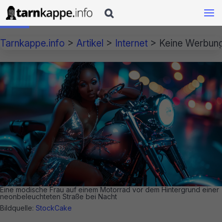

Tarnkappe.info
>
Artikel
>
Internet
>
Keine Werbung
Eine modische Frau auf einem Motorrad vor dem Hintergrund einer
neonbeleuchteten Straße bei Nacht
Bildquelle:
StockCake