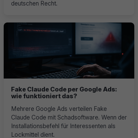
deutschen Recht.
Fake Claude Code per Google Ads:
wie funktioniert das?
Mehrere Google Ads verteilen Fake
Claude Code mit Schadsoftware. Wenn der
Installationsbefehl für Interessenten als
Lockmittel dient.