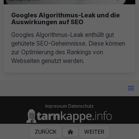
Googles Algorithmus-Leak und die
Auswirkungen auf SEO
Googles Algorithmus-Leak enthüllt gut
gehütete SEO-Geheimnisse. Diese können
zur Optimierung des Rankings von
Webseiten genutzt werden.
Impressum
Datenschutz
© 2014-2024 Tarnkappe.info
ZURÜCK
WEITER
