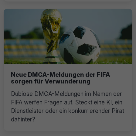
Neue DMCA-Meldungen der FIFA
sorgen für Verwunderung
Dubiose DMCA-Meldungen im Namen der
FIFA werfen Fragen auf. Steckt eine KI, ein
Dienstleister oder ein konkurrierender Pirat
dahinter?