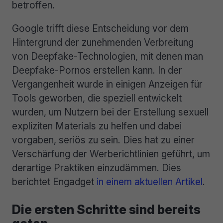
betroffen.
Google trifft diese Entscheidung vor dem
Hintergrund der zunehmenden Verbreitung
von Deepfake-Technologien, mit denen man
Deepfake-Pornos erstellen kann. In der
Vergangenheit wurde in einigen Anzeigen für
Tools geworben, die speziell entwickelt
wurden, um Nutzern bei der Erstellung sexuell
expliziten Materials zu helfen und dabei
vorgaben, seriös zu sein. Dies hat zu einer
Verschärfung der Werberichtlinien geführt, um
derartige Praktiken einzudämmen. Dies
berichtet Engadget
in einem aktuellen Artikel
.
Die ersten Schritte sind bereits