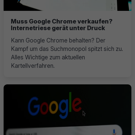
Muss Google Chrome verkaufen?
Internetriese gerät unter Druck
Kann Google Chrome behalten? Der
Kampf um das Suchmonopol spitzt sich zu.
Alles Wichtige zum aktuellen
Kartellverfahren.