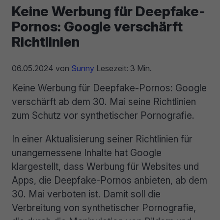
Keine Werbung für Deepfake-
Pornos: Google verschärft
Richtlinien
06.05.2024
von
Sunny
Lesezeit: 3 Min.
Keine Werbung für Deepfake-Pornos: Google
verschärft ab dem 30. Mai seine Richtlinien
zum Schutz vor synthetischer Pornografie.
In einer Aktualisierung seiner Richtlinien für
unangemessene Inhalte hat Google
klargestellt, dass Werbung für Websites und
Apps, die Deepfake-Pornos anbieten, ab dem
30. Mai verboten ist. Damit soll die
Verbreitung von synthetischer Pornografie,