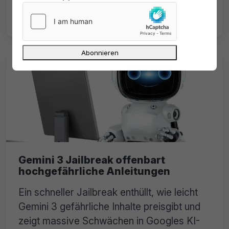
URLs pro Woche scheint Google ein Limit
gesetzt zu haben.
Gemini 3 Jailbreak offenbart
hochgefährliche Anleitungen
Ein schneller Jailbreak enthüllt, wie leicht
Gemini 3 gefährliche Inhalte preisgibt und
zeigt massive Schwächen in Googles KI-