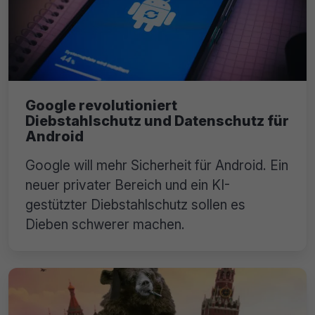
Google revolutioniert
Diebstahlschutz und Datenschutz für
Android
Google will mehr Sicherheit für Android. Ein
neuer privater Bereich und ein KI-
gestützter Diebstahlschutz sollen es
Dieben schwerer machen.