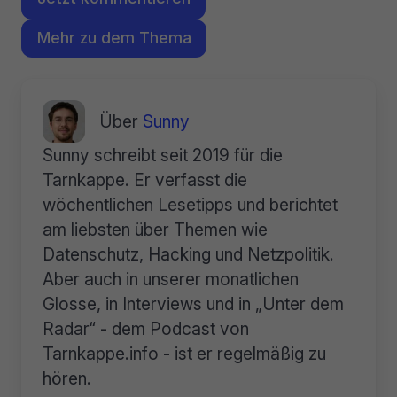
Mehr zu dem Thema
Über
Sunny
Sunny schreibt seit 2019 für die
Tarnkappe. Er verfasst die
wöchentlichen Lesetipps und berichtet
am liebsten über Themen wie
Datenschutz, Hacking und Netzpolitik.
Aber auch in unserer monatlichen
Glosse, in Interviews und in „Unter dem
Radar“ - dem Podcast von
Tarnkappe.info - ist er regelmäßig zu
hören.