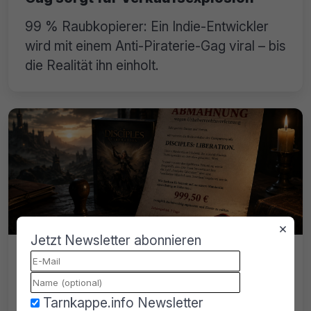
99 % Raubkopierer: Ein Indie-Entwickler
wird mit einem Anti-Piraterie-Gag viral – bis
die Realität ihn einholt.
×
Jetzt Newsletter abonnieren
Filesharing-Abmahnung: Nimrod
fordert 850 Euro für angeblich
geteilte Computerspiele
Tarnkappe.info Newsletter