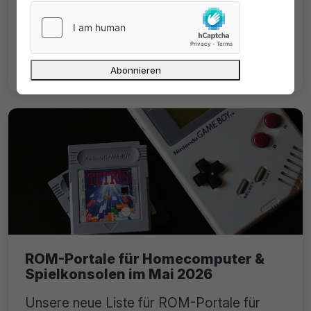
Abmahnungen wegen Filesharing für
Computerspiele sorgen auch aktuell wieder
für Ärger. Welche Folgen drohen, wann
haften Anschlussinhaber?
ROM-Portale für Homecomputer &
Spielkonsolen im Mai 2026
Unsere neue Liste für ROM-Portale für