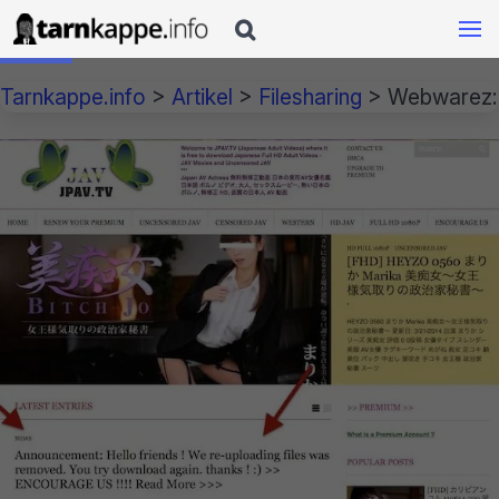

Tarnkappe.info
>
Artikel
>
Filesharing
>
Webwarez: W