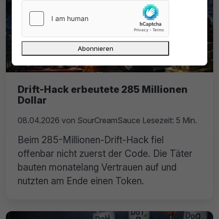
Drift-Hack erbeutete 285 Millionen
Dollar
08.04.2026
von
SourCreamSauce
Lesezeit: 5 Min.
Beim 285-Millionen-Drift-Hack fiel
offenbar nicht zuerst der Code. Die Täter
bauten monatelang Vertrauen auf und
nutzten am Ende einen Token.