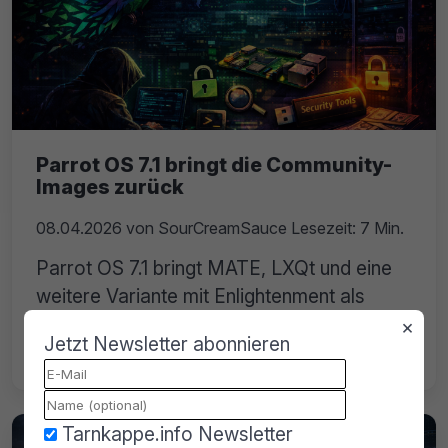
Parrot OS 7.1 bringt die Community-
Images zurück
08.04.2026
von
SourCreamSauce
Lesezeit: 7 Min.
Parrot OS 7.1 bringt MATE, LXQt und eine
weitere Variante mit Enlightenment als
Community-Images zurück. Das KDE bleibt
×
Jetzt Newsletter abonnieren
Standard.
Tarnkappe.info Newsletter