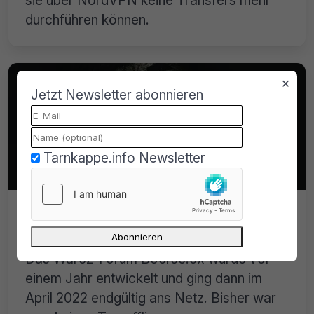
durchführen können.
×
Jetzt Newsletter abonnieren
Tarnkappe.info Newsletter
Boerse.cx feiert bald einjähriges
Bestehen
Das Warez-Forum Boerse.cx wurde vor
einem Jahr entwickelt und ging dann im
April 2022 endgültig ans Netz. Bisher war