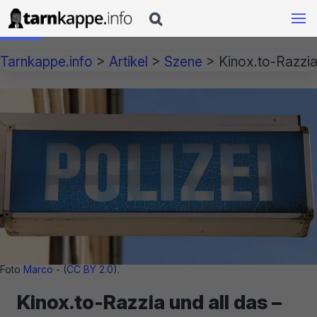

Tarnkappe.info
>
Artikel
>
Szene
>
Kinox.to-Razzia
Foto
Marco
- (
CC BY 2.0
).
Kinox.to-Razzia und all das –