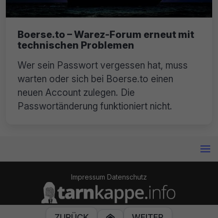
Boerse.to – Warez-Forum erneut mit
technischen Problemen
Wer sein Passwort vergessen hat, muss
warten oder sich bei Boerse.to einen
neuen Account zulegen. Die
Passwortänderung funktioniert nicht.
Impressum
Datenschutz
© 2014-2024 Tarnkappe.info
ZURÜCK
WEITER
