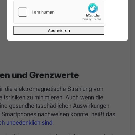
ken und Grenzwerte
ür die elektromagnetische Strahlung von
tsrisiken zu minimieren. Auch wenn die
eine gesundheitsschädlichen Auswirkungen
n Smartphones nachweisen konnte, heißt das
ch unbedenklich sind
.