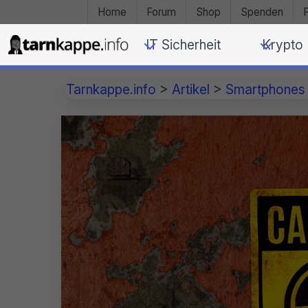
Home
Forum
Shop
Spenden
IT Sicherheit
Krypto
Tarnkappe.info
>
Artikel
>
Smartphones