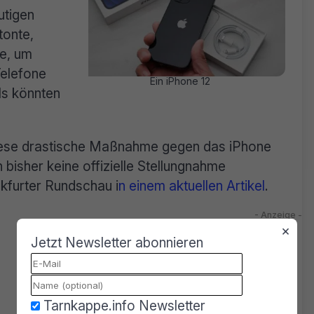
utigen
tonte,
e, um
Telefone
Ein iPhone 12
ls könnten
diese drastische Maßnahme gegen das iPhone
bisher keine offizielle Stellungnahme
nkfurter Rundschau i
n einem aktuellen Artikel
.
×
Jetzt Newsletter abonnieren
Tarnkappe.info Newsletter