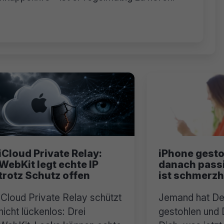
iCloud Private Relay:
iPhone gest
WebKit legt echte IP
danach passi
trotz Schutz offen
ist schmerzh
iCloud Private Relay schützt
Jemand hat De
nicht lückenlos: Drei
gestohlen und 