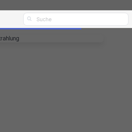

trahlung