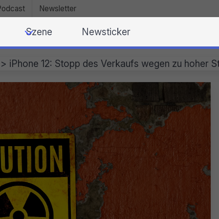
Podcast
Newsletter
Szene
Newsticker
>
iPhone 12: Stopp des Verkaufs wegen zu hoher S