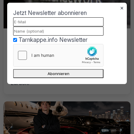
×
Jetzt Newsletter abonnieren
Crimenetwork reloaded, dritte
Tarnkappe.info Newsletter
Version des Fraud-Forums online
Die dritte Version vom Crimenetwork ging
kürzlich online. Das bekannteste
deutschsprachige Hacker-Forum ist
zurück.