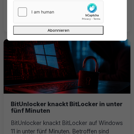
man mit dem neuen Treiberprogramm von
Windows 11 gezielt gegen Hypervisor-
Cracks vorgehen will.
BitUnlocker knackt BitLocker in unter
fünf Minuten
BitUnlocker knackt BitLocker auf Windows
11 in unter fünf Minuten. Betroffen sind