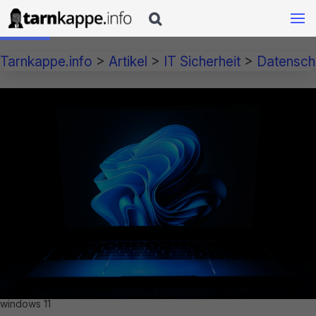

Tarnkappe.info
>
Artikel
>
IT Sicherheit
>
Datensch
windows 11