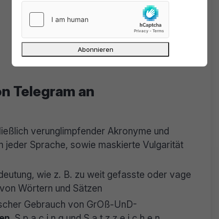
on Telegram an
hließlich verunglimpfender Akronyme und
in jeder Sprache, sowie maskierte Vulgarität
eutung, wie z. B. zu weit gefasste oder vage
von Wörtern und Sätzen
ischer Gebrauch von GrOß-UnD-
en
, S p a c i n g und S,a,t,z,z,e,i,c,h,e,n,