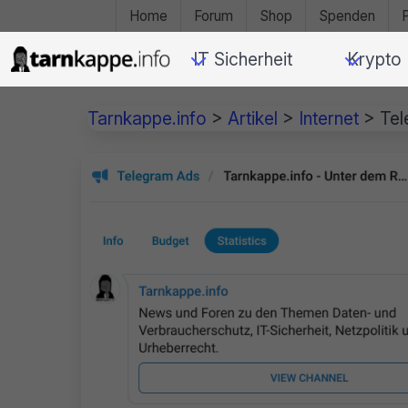
Home
Forum
Shop
Spenden
IT Sicherheit
Krypto
Tarnkappe.info
>
Artikel
>
Internet
>
Tel