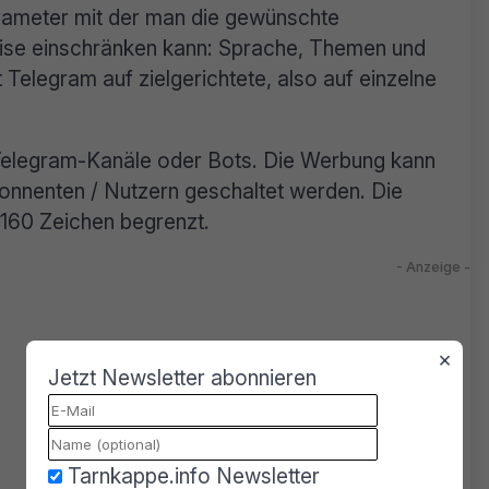
arameter mit der man die gewünschte
ise einschränken kann: Sprache, Themen und
 Telegram auf zielgerichtete, also auf einzelne
 Telegram-Kanäle oder Bots. Die Werbung kann
onnenten / Nutzern geschaltet werden. Die
160 Zeichen begrenzt.
×
Jetzt Newsletter abonnieren
Tarnkappe.info Newsletter