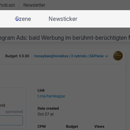
Podcast
Newsletter
Szene
Newsticker
egram Ads: bald Werbung im berühmt-berüchtigten