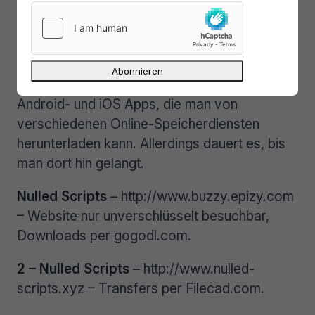
HTML, Downloads per Sharehoster.
Nulleb
– https://nulleb.com – toleriert keine
Ad-Blocker! PHP Scripts, WordPress
Themes & Plugins und last, but not least
Android- und iOS Apps, die man von
verschiedenen Online-Speicherdiensten
herunterladen kann. Allerdings dauert es, bis
man dort hin gelangt.
Nulled Scripts
– http://www.buzzy.epizy.com
– Website nur unverschlüsselt besuchbar,
Downloads per gogodl.com.
2 – Nulled Scripts
– http://www.nulled-
scripts.xyz – Transfers per Filecad.com.