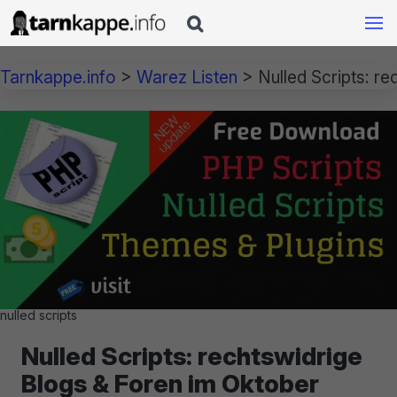

Tarnkappe.info
>
Warez Listen
>
Nulled Scripts: r
nulled scripts
Nulled Scripts: rechtswidrige
Blogs & Foren im Oktober