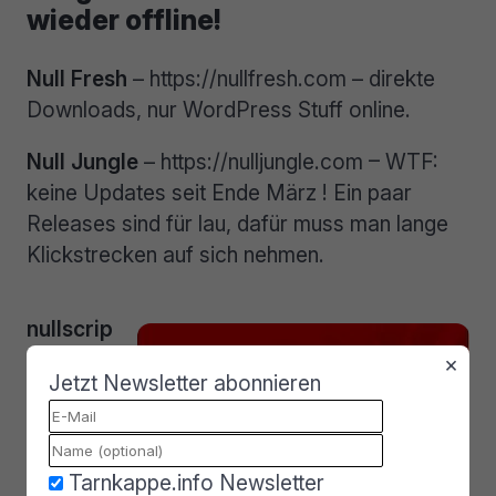
wieder offline!
Null Fresh
– https://nullfresh.com – direkte
Downloads, nur WordPress Stuff online.
Null Jungle
– https://nulljungle.com – WTF:
keine Updates seit Ende März ! Ein paar
Releases sind für lau, dafür muss man lange
Klickstrecken auf sich nehmen.
nullscrip
t Top
–
×
Jetzt Newsletter abonnieren
https://w
ww.nulls
cript.top
Tarnkappe.info Newsletter
– Warez für WordPress, PHP, Blogger und