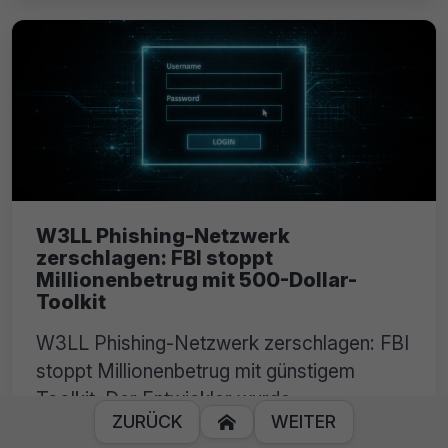
W3LL Phishing-Netzwerk
zerschlagen: FBI stoppt
Millionenbetrug mit 500-Dollar-
Toolkit
W3LL Phishing-Netzwerk zerschlagen: FBI
stoppt Millionenbetrug mit günstigem
Toolkit. Der Entwickler wurde
ZURÜCK
WEITER

festgenommen.