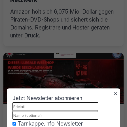
Amazon holt sich 6,075 Mio. Dollar gegen
Piraten-DVD-Shops und sichert sich die
Domains. Registrare und Hoster geraten
unter Druck.
×
Jetzt Newsletter abonnieren
kods.to geschlossen, mehrere
Festnahmen in ganz Deutschland
Tarnkappe.info Newsletter