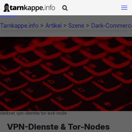

Tarnkappe.info
>
Artikel
>
Szene
>
Dark-Commerc
darknet vpn-dienste tor-exit-node
VPN-Dienste & Tor-Nodes