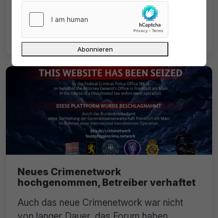
kods.to: Im Rahmen einer gezielten Aktion
durchsuchte die Polizei kürzlich 31 Objekte
in ganz Deutschland und auch in Polen.
Neues Crimenetwork
hochgenommen, Betreiber verhaftet
Auch das neue Crimenetwork war nicht
von langer Dauer, das Forum haben