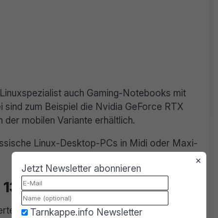
 Linuxspezialist auch Gaming-Notebooks mit
i sind zum Beispiel die Nvidia GeForce RTX
er mobilen Variante erhältlich.
klassische Linux-Desktop-PCs in Midi oder Maxi-
×
Jetzt Newsletter abonnieren
 13.02.2022 informiert
ierte Tuxedo Computers am 13.02.2022 über
Tarnkappe.info Newsletter