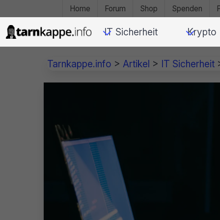
Home
Forum
Shop
Spenden
IT Sicherheit
Krypto
Tarnkappe.info
>
Artikel
>
IT Sicherheit