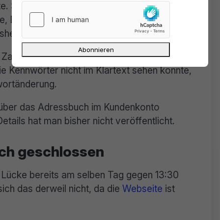
e. Sie erlaubte es einem Angreifer, sofern er
te, Daten anderer Nutzer abzugreifen. Dazu
shes.
e Zahlungsdaten waren über die genannte Lücke
ie Kennwörter nicht im Klartext sehen konnte,
wortänderung.
n über das Adressbuch im Kundenkonto
tails hat man bisher nicht veröffentlicht.
ich geschlossen
ie Lücke bereits am selben Tag gegen 13:30
ich das derweil nicht, da die
Webseite
ist