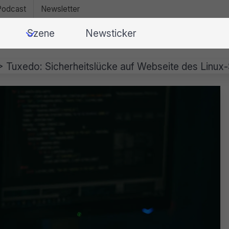
Podcast
Newsletter
Szene
Newsticker
>
Tuxedo: Sicherheitslücke auf Webseite des Linux-