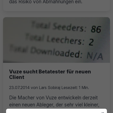
das Risiko von Abmahnungen ein.
Vuze sucht Betatester für neuen
Client
23.07.2014
von
Lars Sobiraj
Lesezeit: 1 Min.
Die Macher von Vuze entwickeln derzeit
einen neuen Ableger, der sehr viel kleiner,
eingängiger und effektiver sein soll.