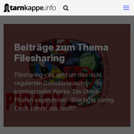

Beiträge zum Thema
Filesharing
Filesharing – es geht um den nicht
regulierten Dateiaustausch
kommerzieller Werke. Die Online-
Piraten sagen immer: Sharing is caring.
Doch stimmt das noch?