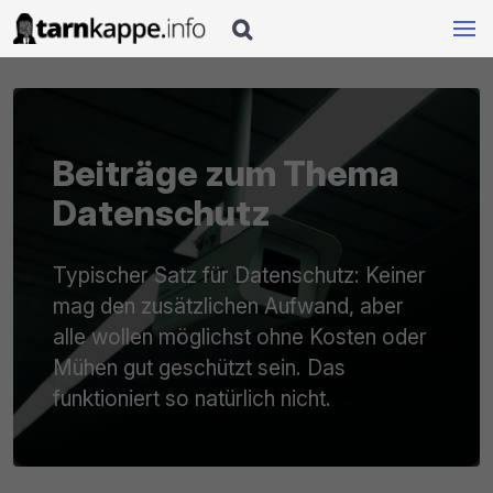

Beiträge zum Thema
Datenschutz
Typischer Satz für Datenschutz: Keiner
mag den zusätzlichen Aufwand, aber
alle wollen möglichst ohne Kosten oder
Mühen gut geschützt sein. Das
funktioniert so natürlich nicht.