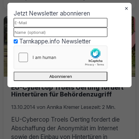
×
Jetzt Newsletter abonnieren
Tarnkappe.info Newsletter
EU-Cybercop Troels Oerting fordert
Hintertüren für Behördenzugriff
13.10.2014
von
Annika Kremer
Lesezeit: 2 Min.
EU-Cybercop Troels Oerting fordert die
Abschaffung der Anonymität im Internet
sowie den Einbau von Hintertüren in