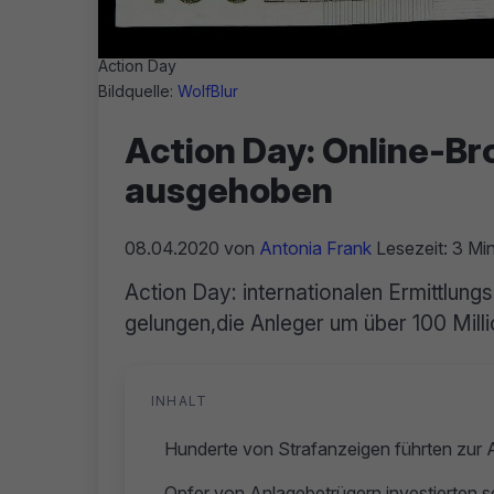
Action Day
Bildquelle:
WolfBlur
Action Day: Online-Br
ausgehoben
08.04.2020
von
Antonia Frank
Lesezeit: 3 Min
Action Day: internationalen Ermittlun
gelungen,die Anleger um über 100 Mill
INHALT
Hunderte von Strafanzeigen führten zur A
Opfer von Anlagebetrügern investierten s