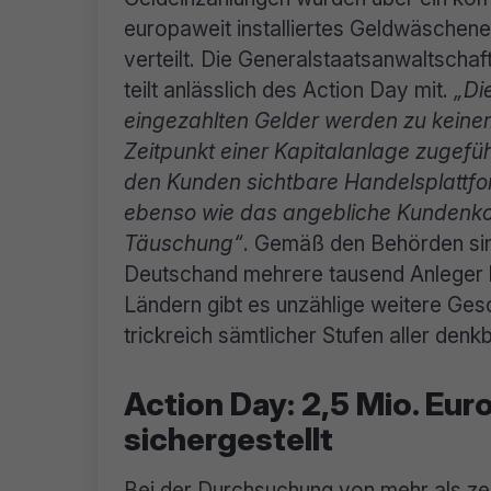
europaweit installiertes Geldwäschen
verteilt. Die Generalstaatsanwaltscha
teilt anlässlich des Action Day mit.
„Di
eingezahlten Gelder werden zu kein
Zeitpunkt einer Kapitalanlage zugeführ
den Kunden sichtbare Handelsplattfor
ebenso wie das angebliche Kundenko
Täuschung“
. Gemäß den Behörden sind
Deutschand mehrere tausend Anleger b
Ländern gibt es unzählige weitere Ges
trickreich sämtlicher Stufen aller den
Action Day: 2,5 Mio. Eu
sichergestellt
Bei der Durchsuchung von mehr als zeh