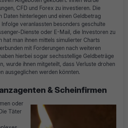
aktiven Angeboten geködert. Ihnen wurde
ngen, CFD und Forex zu investieren. Die
en Daten hinterlegen und einen Geldbetrag
 Infolge veranlassten besonders geschulte
ssenger-Dienste oder E-Mail, die Investoren zu
hat man ihnen mittels simulierter Charts
verbunden mit Forderungen nach weiteren
haben hierbei sogar sechsstellige Geldbeträge
, wurde ihnen mitgeteilt, dass Verluste drohen
nen ausgeglichen werden könnten.
nanzagenten & Scheinfirmen
rmen oder
Die Täter
mplexes,