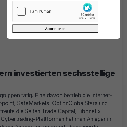
rn investierten sechsstellige
ruppen tätig. Eine davon betrieb die Internet-
point, SafeMarkets, OptionGlobalStars und
eute die Seiten Trade Capital, Fibonetix,
 Cybertrading-Plattformen hat man Anleger in