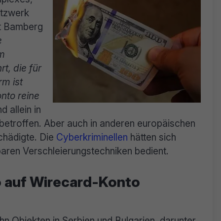
etzwerk
ft Bamberg
e
em
t, die für
m ist
nto reine
 allein in
etroffen. Aber auch in anderen europäischen
chädigte. Die
Cyberkriminellen
hätten sich
kbaren Verschleierungstechniken bedient.
ro auf Wirecard-Konto
n Objekten in Serbien und Bulgarien, darunter