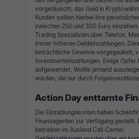
den vergangenen drei Jahren mit attr
vorgetäuscht, das Geld in Kryptowähru
Kunden sollten hierbei ihre persönlich
zwischen 250 und 300 Euro einzahlen.
Trading Spezialisten über Telefon, Me
immer höheren Geldeinzahlungen. Dann 
beträchtliche Gewinne vorgegaukelt, 
Investmenteinzahlungen. Einige Opfer 
aufgewendet. Wollte jemand aussteigen
würden, die nur durch Folgeinvestitio
Action Day enttarnte Fi
Die Einzahlungskonten haben Scheinfi
Finanzagenten zur Verfügung gestellt. 
betrieben im Ausland Call-Center,
Geldeinzahlungen wurden über ein ko