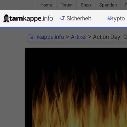
Home
Forum
Shop
Spenden
IT Sicherheit
Krypto
Tarnkappe.info
>
Artikel
>
Action Day: 