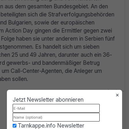
rn aus dem gesamten Bundesgebiet. An den
beteiligten sich die Strafverfolgungsbehörden
und Bulgarien, sowie der europäischen
m Action Day gingen die Ermittler gegen zwei
r Folge haben sie unter anderem in Serbien fünf
festgenommen. Es handelt sich um sieben
hen 25 und 49 Jahren, darunter auch ein 36-
wird gewerbs- und bandenmäßiger Betrug
h um Call-Center-Agenten, die Anleger um
ben sollen.
×
Jetzt Newsletter abonnieren
Tarnkappe.info Newsletter