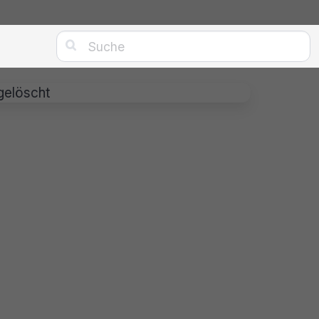

gelöscht