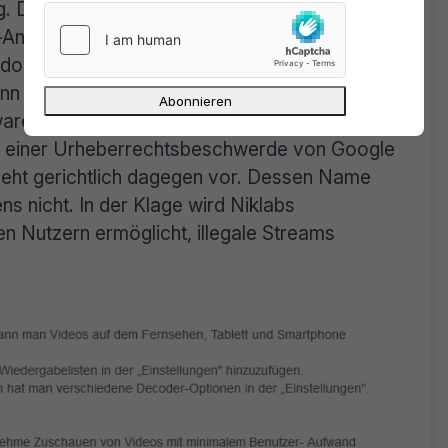
g. Den Benutzern wird es also ermöglicht, eine
-Anbieter einzugeben und unabhängig von der
dows Media Player befasst er sich nicht mit
nn zur Betrachtung legaler Streams verwendet
re – die mehr als eine Million Downloads im
n einer Urheberrechtsbeschwerde von Google
geht gerichtlich dagegen vor. Dessen Name
s nicht. In der Klage wird Niklabs
n Nutzern ermöglicht, illegale Streams