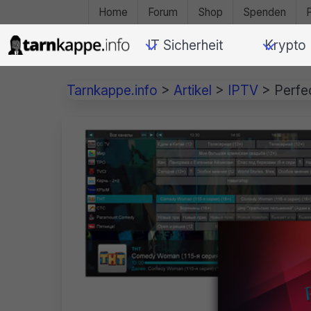
Home
Forum
Shop
Spenden
IT Sicherheit
Krypto
Tarnkappe.info
>
Artikel
>
IPTV
>
Perfe