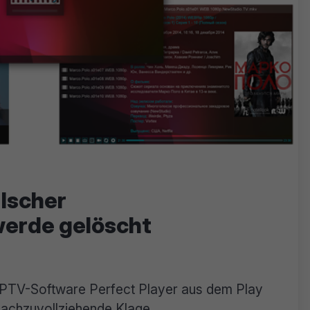
alscher
erde gelöscht
IPTV-Software Perfect Player aus dem Play
achzuvollziehende Klage...