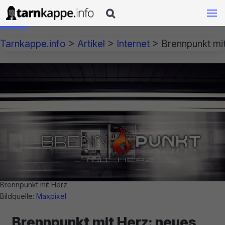

Tarnkappe.info
>
Artikel
>
Internet
>
Brennpunkt mi
Brennpunkt mit Herz
Bildquelle:
Maxpixel
Brennpunkt mit Herz: neues