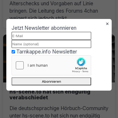
Alterschecks und Vorgaben auf Linie
bringen. Die Leitung des Forums 4chan
weigert sich jedoch strikt.
×
Jetzt Newsletter abonnieren
Tarnkappe.info Newsletter
hs-scene.to hat sich endgültig
verabschiedet
Die deutschsprachige Hörbuch-Community
unter hs-scene.to hat sich nun endgültig