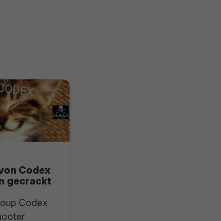
von Codex
n gecrackt
roup Codex
hooter