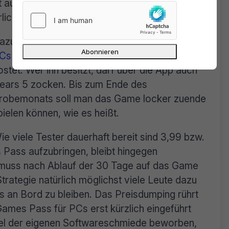
 ausreichend. In den wenigen Tagen lassen
lich hereinholen.
azu kommt, dass der
Xbox Games Pass für
Cs
für einen Monat derzeit nur einen Euro
ostet. Wer ihn besitzt, darf über die App auch
ears 5 zocken. Bis zum Ende des
robemonats soll man das Game locker zuende
pielen können, wie es heißt.
ie viele Tester dauerhaft bereit sind 3,99 bzw.
Pass aufzubringen, bleibt hingegen
 muss nach Ablauf der 30 Tage auf das Game
Strategie natürlich möglichst viele Leute dazu
 an Bord zu bleiben. Das Preisdumping rührt
ames Pass für PCs erst kürzlich eingeführt
tel der eigenen Softwareschmiede beworben,