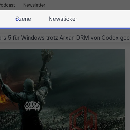
Podcast
Newsletter
Szene
Newsticker
rs 5 für Windows trotz Arxan DRM von Codex gec