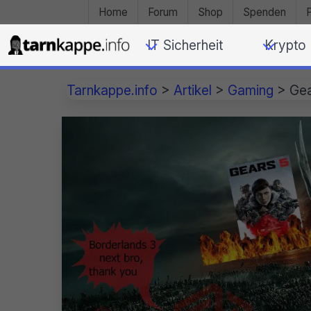
Home
Forum
Shop
Spenden
IT Sicherheit
Krypto
Tarnkappe.info
>
Artikel
>
Gaming
>
Gea