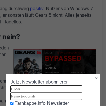
slang durchweg
positiv
. Nutzer von Windows 7
ansonsten läuft Gears 5 nicht. Alles jenseits
l tadellos.
r nein?
jeden
an
×
nennt
Jetzt Newsletter abonnieren
cht.
panne von nur 12 Tagen ist für eine
Tarnkappe.info Newsletter