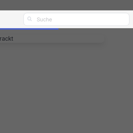

rackt