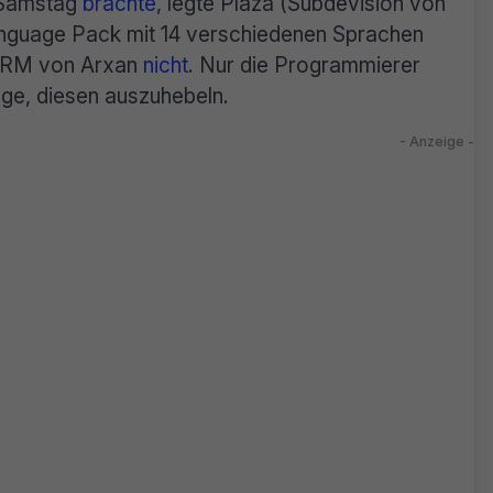
 Samstag
brachte
, legte Plaza (Subdevision von
anguage Pack mit 14 verschiedenen Sprachen
 DRM von Arxan
nicht
. Nur die Programmierer
age, diesen auszuhebeln.