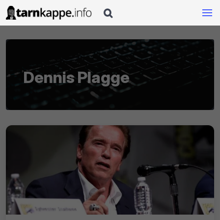

Dennis Plagge