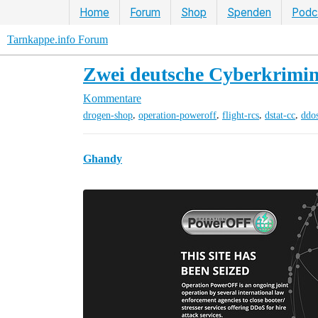
Home
Forum
Shop
Spenden
Podc
Tarnkappe.info Forum
Zwei deutsche Cyberkrimin
Kommentare
,
,
,
,
drogen-shop
operation-poweroff
flight-rcs
dstat-cc
ddos
Ghandy