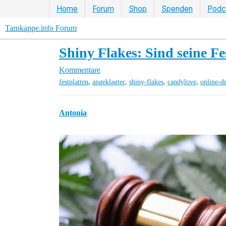
Home
Forum
Shop
Spenden
Podc
Tarnkappe.info Forum
Shiny Flakes: Sind seine F
Kommentare
,
,
,
,
festplatten
angeklagter
shiny-flakes
candylove
online-d
Antonia