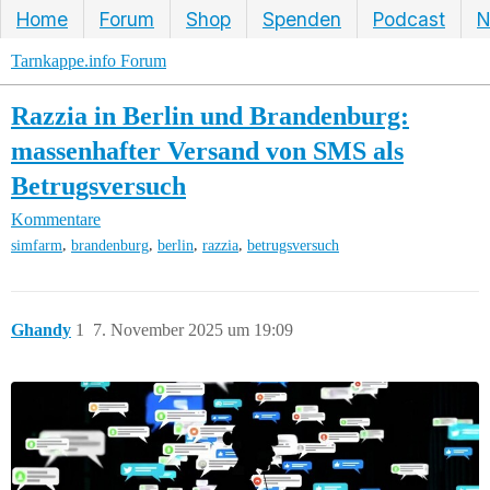
Home
Forum
Shop
Spenden
Podcast
N
Tarnkappe.info Forum
Razzia in Berlin und Brandenburg:
massenhafter Versand von SMS als
Betrugsversuch
Kommentare
,
,
,
,
simfarm
brandenburg
berlin
razzia
betrugsversuch
Ghandy
1
7. November 2025 um 19:09