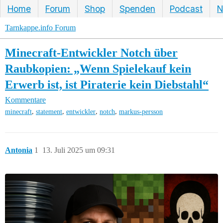
Home
Forum
Shop
Spenden
Podcast
N
Tarnkappe.info Forum
Minecraft-Entwickler Notch über
Raubkopien: „Wenn Spielekauf kein
Erwerb ist, ist Piraterie kein Diebstahl“
Kommentare
,
,
,
,
minecraft
statement
entwickler
notch
markus-persson
Antonia
1
13. Juli 2025 um 09:31