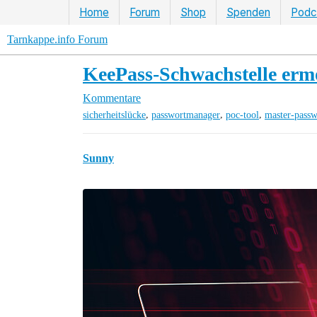
Home
Forum
Shop
Spenden
Podc
Tarnkappe.info Forum
KeePass-Schwachstelle ermö
Kommentare
,
,
,
sicherheitslücke
passwortmanager
poc-tool
master-passw
Sunny