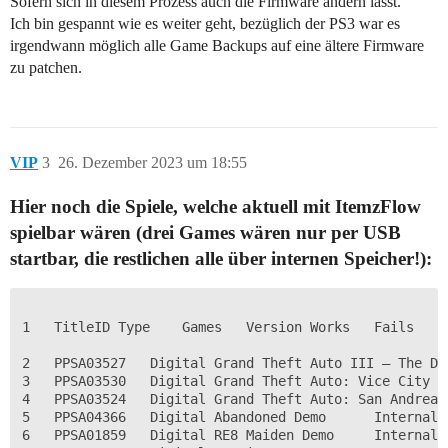
Sofern sich in diesem Prozess auch die Firmware ändern lässt.
Ich bin gespannt wie es weiter geht, bezüglich der PS3 war es
irgendwann möglich alle Game Backups auf eine ältere Firmware
zu patchen.
VIP
3
26. Dezember 2023 um 18:55
Hier noch die Spiele, welche aktuell mit ItemzFlow
spielbar wären (drei Games wären nur per USB
startbar, die restlichen alle über internen Speicher!):
1	TitleID	Type	Games	Version	Works	Fails	Status

2	PPSA03527	Digital	Grand Theft Auto III – The Definitive Edition	1.003.000	Internal		Playable

3	PPSA03530	Digital	Grand Theft Auto: Vice City – The Definitive Edition	1.003.000	Internal		Playable

4	PPSA03524	Digital	Grand Theft Auto: San Andreas – The Definitive Edition	1.003.000	Internal		Playable

5	PPSA04366	Digital	Abandoned Demo		Internal		Playable

6	PPSA01859	Digital	RE8 Maiden Demo		Internal		Playable
