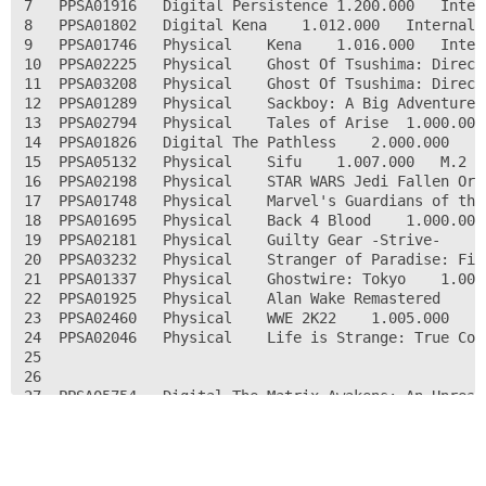
7	PPSA01916	Digital	Persistence	1.200.000	Internal		Playable

8	PPSA01802	Digital	Kena	1.012.000	Internal		Playable

9	PPSA01746	Physical	Kena	1.016.000	Internal		Playable

10	PPSA02225	Physical	Ghost Of Tsushima: Director's Cut	2.017.000	Internal		Playable

11	PPSA03208	Physical	Ghost Of Tsushima: Director's Cut	2.012.000			Playable

12	PPSA01289	Physical	Sackboy: A Big Adventure	1.014.000	Internal		Playable

13	PPSA02794	Physical	Tales of Arise	1.000.004	Internal		Playable

14	PPSA01826	Digital	The Pathless	2.000.000	Internal		Playable

15	PPSA05132	Physical	Sifu	1.007.000	M.2		Playable

16	PPSA02198	Physical	STAR WARS Jedi Fallen Order	1.003.000	M.2		Playable

17	PPSA01748	Physical	Marvel's Guardians of the Galaxy	1.005.000	M.2		Playable

18	PPSA01695	Physical	Back 4 Blood	1.000.006	USB	M/I	Playable ( will play on m/I with patch )

19	PPSA02181	Physical	Guilty Gear -Strive-	1.014.000	U/M.2		Playable

20	PPSA03232	Physical	Stranger of Paradise: Final Fantasy Origin	1.001.000	U/M.2		Playable

21	PPSA01337	Physical	Ghostwire: Tokyo	1.001.000	U/M.2		Playable

22	PPSA01925	Physical	Alan Wake Remastered	1.000.003	U/M.2		Playable

23	PPSA02460	Physical	WWE 2K22	1.005.000	U/M.2		Playable

24	PPSA02046	Physical	Life is Strange: True Colors	1.008.000	USB		Playable

25							

26							

27	PPSA05754	Digital	The Matrix Awakens: An Unreal Engine 5 Experience		Internal		Playable, requires internet or patch

28	PPSA01617	Physical	Mortal Kombat 11 Ultimate	1.000.004	USB	M/I	Playable (story mode and most characters not playable, needs patch)

29	PPSA03598	Physical	Just Dance® 2022	1.000.001		Internal	Playable, cant pass connect to cell phone controller

30	PPSA01607	Physical	Monster Energy Supercross - The Official Videogame 4	1.010.000	USB		Playable (stuck at Accessing Data loading screen)

31							
