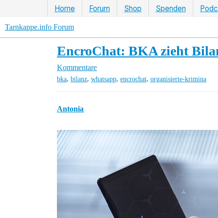
Home
Forum
Shop
Spenden
Podc
Tarnkappe.info Forum
EncroChat: BKA zieht Bila
Kommentare
,
,
,
,
bka
bilanz
whatsapp
encrochat
organisierte-krimina
Antonia