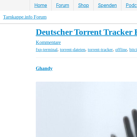
Home
Forum
Shop
Spenden
Podc
Tarnkappe.info Forum
Deutscher Torrent Tracker 
Kommentare
,
,
,
,
fxp-terminal
torrent-dateien
torrent-tracker
offline
bitc
Ghandy