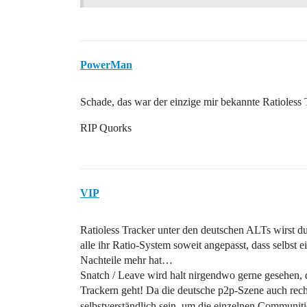
PowerMan
Schade, das war der einzige mir bekannte Ratioless 
RIP Quorks
VIP
Ratioless Tracker unter den deutschen ALTs wirst du
alle ihr Ratio-System soweit angepasst, dass selbst e
Nachteile mehr hat…
Snatch / Leave wird halt nirgendwo gerne gesehen, 
Trackern geht! Da die deutsche p2p-Szene auch recht
selbstverständlich sein, um die einzelnen Communi