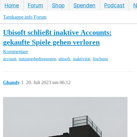
Home
Forum
Shop
Spenden
Podcast
N
Tarnkappe.info Forum
Ubisoft schließt inaktive Accounts:
gekaufte Spiele gehen verloren
Kommentare
,
,
,
,
account
nutzungsbedingungen
ubisoft
inaktivität
löschung
Ghandy
1
20. Juli 2023 um 06:12