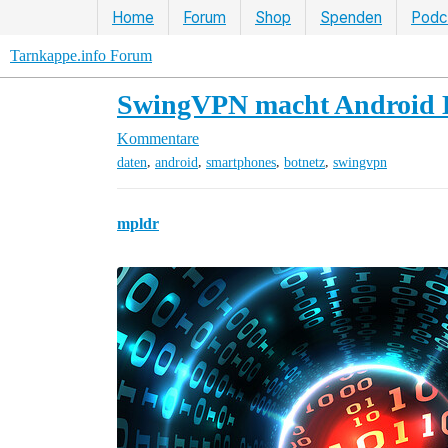
Home
Forum
Shop
Spenden
Podc
Tarnkappe.info Forum
SwingVPN macht Android H
Kommentare
,
,
,
,
daten
android
smartphones
botnetz
swingvpn
mpldr