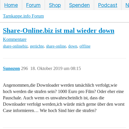
Home
Forum
Shop
Spenden
Podcast
N
Tarnkappe.info Forum
Share-Online.biz ist mal wieder down
Kommentare
,
,
,
,
share-onlinebiz
gerüchte
share-online
down
offline
Sunozon
296
18. Oktober 2019 um 08:15
Angenommen,die Downloader werden tatsächlich verfolgt,wie
hoch werden die strafen sein? 1000 Euro pro Film? Oder eher eine
Pauschale. Auch wenn es unwahrscheinlich ist, dass die
Downloader verfolgt werden,ich würde mich gerne über den worst
Case informieren… Wie hoch Sind hier die strafen?