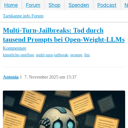
Home
Forum
Shop
Spenden
Podcast
N
Tarnkappe.info Forum
Multi-Turn-Jailbreaks: Tod durch
tausend Prompts bei Open-Weight-LLMs
Kommentare
,
,
,
künstliche-intellige
multi-turn-jailbreak
prompt
llm
Antonia
1
7. November 2025 um 15:37