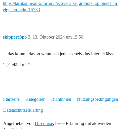
https://tarnkappe.info/forum/t/ecovacs-saugroboter-spioniert-im-
eigenen-heim/15733
skipperc3po
3
13. Oktober 2024 um 15:50
Ja das kommt davon wenn nsn jeden scheiss ins Internet lässt
1 „Gefällt mir“
Startseite
Kategorien
Richtlinien
Nutzungsbedingungen
Datenschutzerklärung
Angetrieben von
Discourse
, beste Erfahrung mit aktiviertem