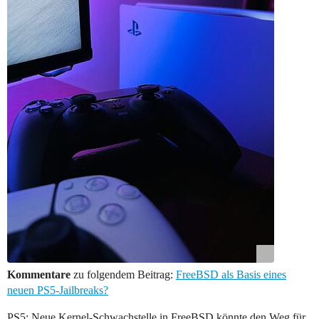
Kommentare
zu folgendem Beitrag:
FreeBSD als Basis eines
neuen PS5-Jailbreaks?
PS5: Neue Kernel-Schwachstelle in FreeBSD könnte den Weg für