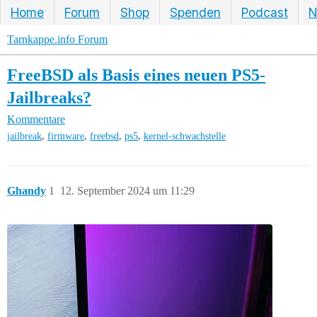
Home
Forum
Shop
Spenden
Podcast
N
Tarnkappe.info Forum
FreeBSD als Basis eines neuen PS5-
Jailbreaks?
Kommentare
,
,
,
,
jailbreak
firmware
freebsd
ps5
kernel-schwachstelle
Ghandy
1
12. September 2024 um 11:29