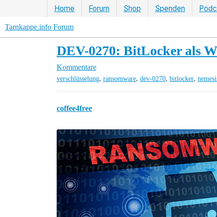
Home
Forum
Shop
Spenden
Podc
Tarnkappe.info Forum
DEV-0270: BitLocker als 
Kommentare
,
,
,
,
verschlüsselung
ransomware
dev-0270
bitlocker
nemesi
coffee4free