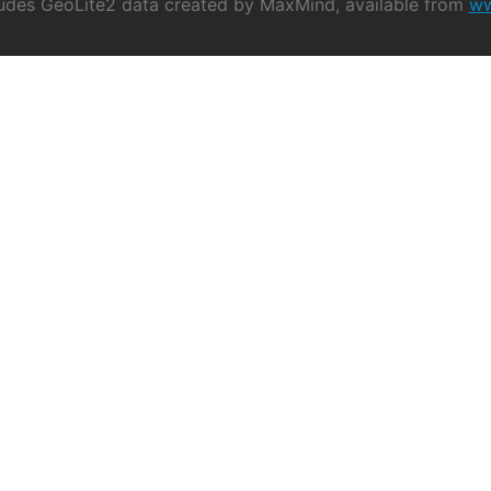
ludes GeoLite2 data created by MaxMind, available from
ww